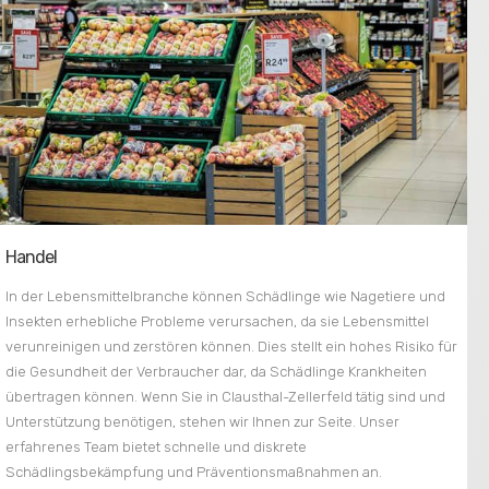
Handel
In der Lebensmittelbranche können Schädlinge wie Nagetiere und
Insekten erhebliche Probleme verursachen, da sie Lebensmittel
verunreinigen und zerstören können. Dies stellt ein hohes Risiko für
die Gesundheit der Verbraucher dar, da Schädlinge Krankheiten
übertragen können. Wenn Sie in Clausthal-Zellerfeld tätig sind und
Unterstützung benötigen, stehen wir Ihnen zur Seite. Unser
erfahrenes Team bietet schnelle und diskrete
Schädlingsbekämpfung und Präventionsmaßnahmen an.