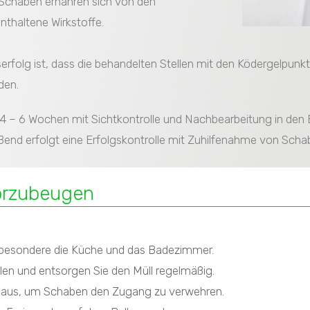
 Schaben ernähren sich von den
thaltene Wirkstoffe.
rfolg ist, dass die behandelten Stellen mit den Ködergelpu
den.
 4 – 6 Wochen mit Sichtkontrolle und Nachbearbeitung in den B
ßend erfolgt eine Erfolgskontrolle mit Zuhilfenahme von Sch
orzubeugen
nsbesondere die Küche und das Badezimmer.
llen und entsorgen Sie den Müll regelmäßig.
m Haus, um Schaben den Zugang zu verwehren.