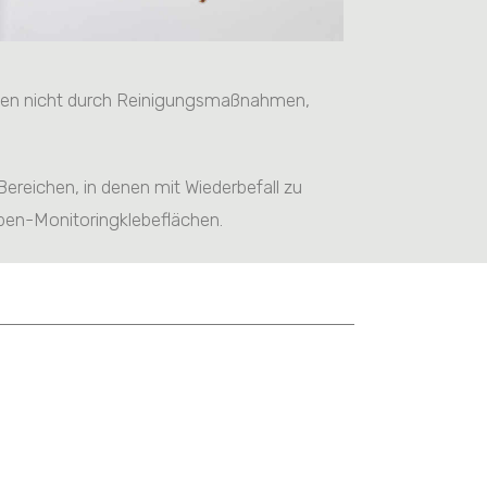
nkten nicht durch Reinigungsmaßnahmen,
ereichen, in denen mit Wiederbefall zu
aben-Monitoringklebeflächen.