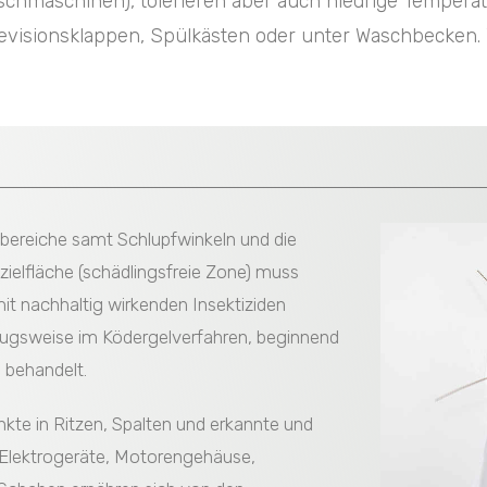
hmaschinen), tolerieren aber auch niedrige Temperatur
evisionsklappen, Spülkästen oder unter Waschbecken. 
sbereiche samt Schlupfwinkeln und die
ielfläche (schädlingsfreie Zone) muss
mit nachhaltig wirkenden Insektiziden
zugsweise im Ködergelverfahren, beginnend
 behandelt.
nkte in Ritzen, Spalten und erkannte und
l Elektrogeräte, Motorengehäuse,