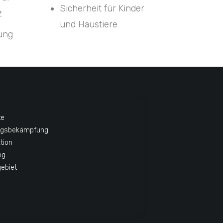
Sicherheit für Kinder
z
und Haustiere
tung
te
ngsbekämpfung
tion
ng
gebiet