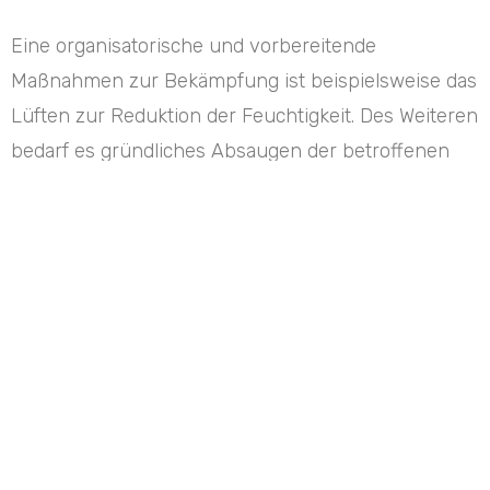
Eine organisatorische und vorbereitende
Maßnahmen zur Bekämpfung ist beispielsweise das
Lüften zur Reduktion der Feuchtigkeit. Des Weiteren
bedarf es gründliches Absaugen der betroffenen
Gegenstände und Flächen unter Verwendung von
speziellen, allergendichten Feinstaubfiltern. Wäsche
und abnehmbare Textilien wie Gardinen und
Polsterbezüge sind bei 95 °C zu waschen.
Eine Bekämpfungsmaßnahme umfasst eine
Behandlung mit entsprechendem akariziden
Feuchtpulver oder Schaum, mit anschließender
Absaugung der Rückstände nach 1 – 3 Stunden.
Nach positiven Nachweisen eines erneuten Befalls