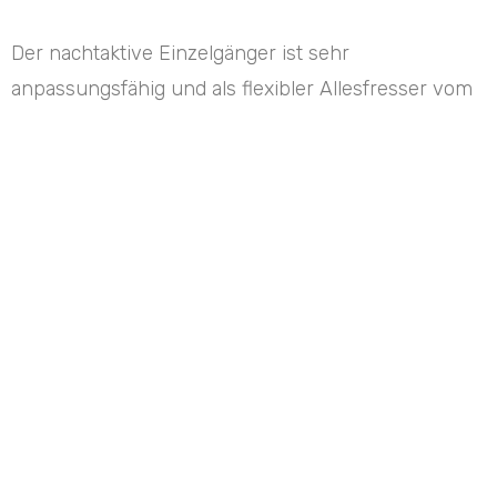
Der nachtaktive Einzelgänger ist sehr
anpassungsfähig und als flexibler Allesfresser vom
jahreszeitlichen und örtlichen Nahrungsangebot
abhängig. Er ernährt sich von Kleintieren,
Vogeleiern, verschiedensten Wild-, Gartenfrüchten
und in Siedlungsgebieten von Lebensmittelabfällen.
Die lautstarke und ausdauernde Paarungszeit findet
im August statt. Meist werden im Frühjahr (März)
circa 2 – 3 Junge geboren, die etwa 2 – 2,5 Monate
gesäugt werden und nach 6 Monaten das elterliche
Revier verlassen.