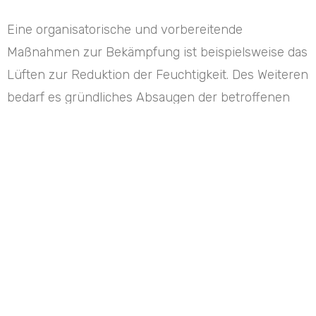
Eine organisatorische und vorbereitende
Maßnahmen zur Bekämpfung ist beispielsweise das
Lüften zur Reduktion der Feuchtigkeit. Des Weiteren
bedarf es gründliches Absaugen der betroffenen
Gegenstände und Flächen unter Verwendung von
speziellen, allergendichten Feinstaubfiltern. Wäsche
und abnehmbare Textilien wie Gardinen und
Polsterbezüge sind bei 95 °C zu waschen.
Eine Bekämpfungsmaßnahme umfasst eine
Behandlung mit entsprechendem akariziden
Feuchtpulver oder Schaum, mit anschließender
Absaugung der Rückstände nach 1 – 3 Stunden.
Nach positiven Nachweisen eines erneuten Befalls