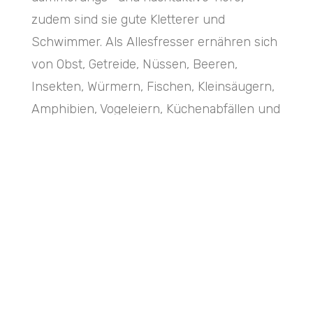
zudem sind sie gute Kletterer und
Schwimmer. Als Allesfresser ernähren sich
von Obst, Getreide, Nüssen, Beeren,
Insekten, Würmern, Fischen, Kleinsäugern,
Amphibien, Vogeleiern, Küchenabfällen und
Haustierfutterresten.
Ihre Paarungszeit (Ranz) in Mitteleuropa erfolgt in
der Zeit zwischen Januar und Februar. Die Tragezeit
dauert 60 – 65 Tage und datiert sich zwischen April
und Mai. Die Wurfgröße beträgt zwischen 2 – 8