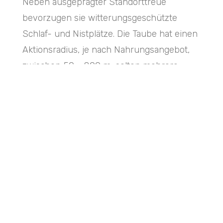
Neben ausgeprägter Standorttreue
bevorzugen sie witterungsgeschützte
Schlaf- und Nistplätze. Die Taube hat einen
Aktionsradius, je nach Nahrungsangebot,
zwischen 50 – 800 m, selten mehrere
Kilometer. Tauben brüten ganzjährig, die
Brutzeit beträgt circa 17 Tage. Die
Jungvögel sind nach 4 – 5 Wochen flügge
und nach 7 Monaten erlangen sie die
Geschlechtsreife. Die potenzielle
Lebenserwartung beträgt bis zu 10 Jahre,
aufgrund der Lebensbedingungen der
Verwilderten Stadttaube beträgt die
Lebenserwartung jedoch meist weniger als