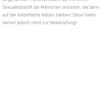
Sexuallockstoff die Männchen anlocken, die dann
auf der Klebefläche kleben bleiben. Diese Fallen
dienen jedoch nicht zur Bekämpfung!
Sind Textilien mit Kleidermotten befallen, so können
die befallenen Textilien entweder mit starker Hitze
oder Kälte behandelt werden. Die bereits
hineingefressenen Löcher werden dadurch zwar
nicht kleiner, aber man hat die Möglichkeit die
Raupen giftfrei abzutöten. Die Exemplare, die sich
darüber hinaus noch in irgendwelchen Ritzen
verstecken, werden mit einem speziellen
Kontaktinsektizid bekämpft.
Mehlmotten erreichen eine Länge von bis zu 14mm.