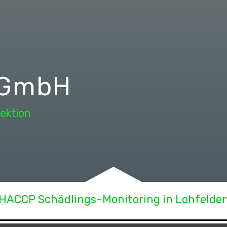
 GmbH
ektion
HACCP Schädlings-Monitoring in Lohfelde