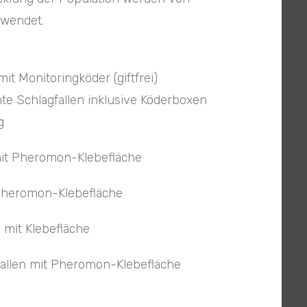
rwendet.
t Monitoringköder (giftfrei)
e Schlagfallen inklusive Köderboxen
g
it Pheromon-Klebefläche
Pheromon-Klebefläche
it Klebefläche
llen mit Pheromon-Klebefläche