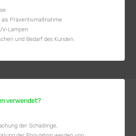
yse
n als Präventivmaßnahme
e UV-Lampen
nschen und Bedarf des Kunden.
en verwendet?
chung der Schädlinge,
cklung der Population werden von