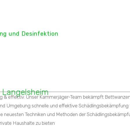
tect GmbH
ng und Desinfektion
twanzenbekämpfung
 Langelsheim
& effektiv. Unser Kammerjäger-Team bekämpft Bettwanzen sch
nd Umgebung schnelle und effektive Schädlingsbekämpfung fü
die neuesten Techniken und Methoden der Schädlingsbekämpf
ivate Haushalte zu bieten