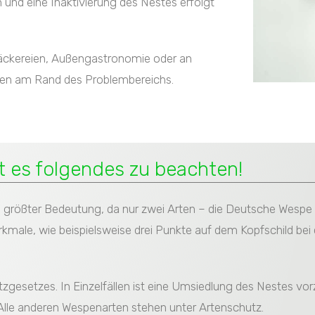
 und eine Inaktivierung des Nestes erfolgt
i Bäckereien, Außengastronomie oder an
llen am Rand des Problembereichs.
 es folgendes zu beachten!
n größter Bedeutung, da nur zwei Arten – die Deutsche Wes
kmale, wie beispielsweise drei Punkte auf dem Kopfschild be
tzgesetzes. In Einzelfällen ist eine Umsiedlung des Nestes v
lle anderen Wespenarten stehen unter Artenschutz.