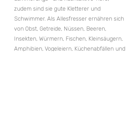
zudem sind sie gute Kletterer und
Schwimmer. Als Allesfresser ernähren sich
von Obst, Getreide, Nüssen, Beeren,
Insekten, Würmern, Fischen, Kleinsäugern,
Amphibien, Vogeleiern, Küchenabfällen und
Haustierfutterresten.
Ihre Paarungszeit (Ranz) in Mitteleuropa erfolgt in
der Zeit zwischen Januar und Februar. Die Tragezeit
dauert 60 – 65 Tage und datiert sich zwischen April
und Mai. Die Wurfgröße beträgt zwischen 2 – 8