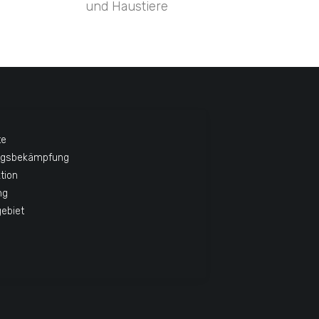
und Haustiere
te
ngsbekämpfung
tion
ng
gebiet