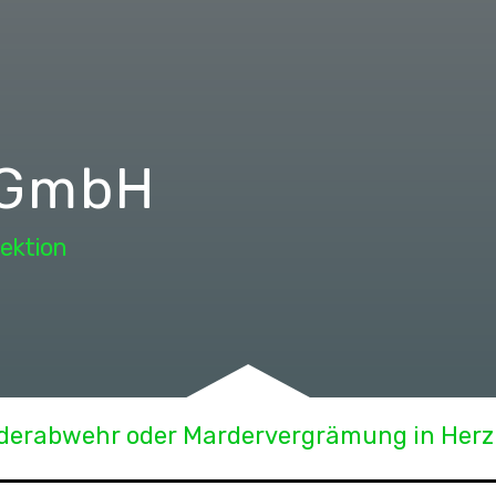
 GmbH
ektion
derabwehr oder Mardervergrämung in Herz