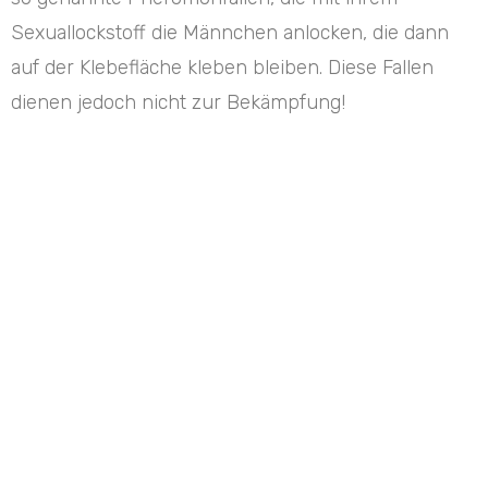
Sexuallockstoff die Männchen anlocken, die dann
auf der Klebefläche kleben bleiben. Diese Fallen
dienen jedoch nicht zur Bekämpfung!
Sind Textilien mit Kleidermotten befallen, so können
die befallenen Textilien entweder mit starker Hitze
oder Kälte behandelt werden. Die bereits
hineingefressenen Löcher werden dadurch zwar
nicht kleiner, aber man hat die Möglichkeit die
Raupen giftfrei abzutöten. Die Exemplare, die sich
darüber hinaus noch in irgendwelchen Ritzen
verstecken, werden mit einem speziellen
Kontaktinsektizid bekämpft.
Mehlmotten erreichen eine Länge von bis zu 14mm.