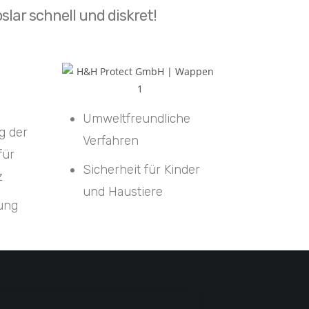
lar schnell und diskret!
Umweltfreundliche
g der
Verfahren
für
Sicherheit für Kinder
z
und Haustiere
tung