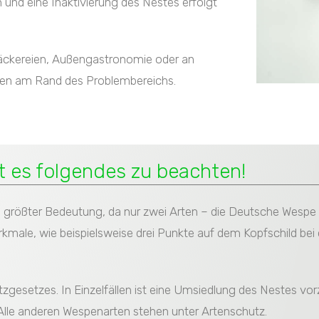
 und eine Inaktivierung des Nestes erfolgt
i Bäckereien, Außengastronomie oder an
llen am Rand des Problembereichs.
 es folgendes zu beachten!
n größter Bedeutung, da nur zwei Arten – die Deutsche Wes
kmale, wie beispielsweise drei Punkte auf dem Kopfschild be
tzgesetzes. In Einzelfällen ist eine Umsiedlung des Nestes v
lle anderen Wespenarten stehen unter Artenschutz.