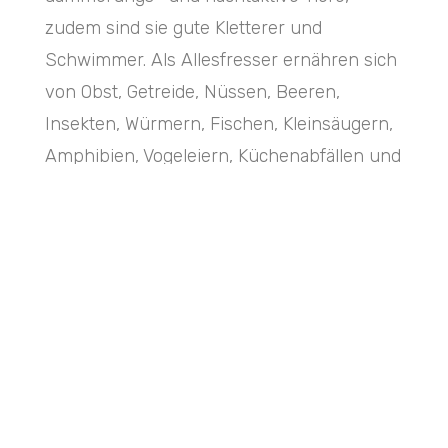
zudem sind sie gute Kletterer und
Schwimmer. Als Allesfresser ernähren sich
von Obst, Getreide, Nüssen, Beeren,
Insekten, Würmern, Fischen, Kleinsäugern,
Amphibien, Vogeleiern, Küchenabfällen und
Haustierfutterresten.
Ihre Paarungszeit (Ranz) in Mitteleuropa erfolgt in
der Zeit zwischen Januar und Februar. Die Tragezeit
dauert 60 – 65 Tage und datiert sich zwischen April
und Mai. Die Wurfgröße beträgt zwischen 2 – 8