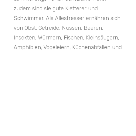
zudem sind sie gute Kletterer und
Schwimmer. Als Allesfresser ernähren sich
von Obst, Getreide, Nüssen, Beeren,
Insekten, Würmern, Fischen, Kleinsäugern,
Amphibien, Vogeleiern, Küchenabfällen und
Haustierfutterresten.
Ihre Paarungszeit (Ranz) in Mitteleuropa erfolgt in
der Zeit zwischen Januar und Februar. Die Tragezeit
dauert 60 – 65 Tage und datiert sich zwischen April
und Mai. Die Wurfgröße beträgt zwischen 2 – 8