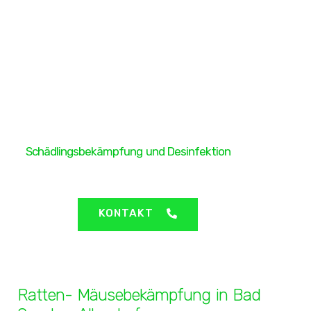
H&H Protect GmbH
Schädlingsbekämpfung und Desinfektion
Bad Sooden-Allendorf - Ratten-
Mäusebekämpfung
KONTAKT
Ratten- Mäusebekämpfung in Bad