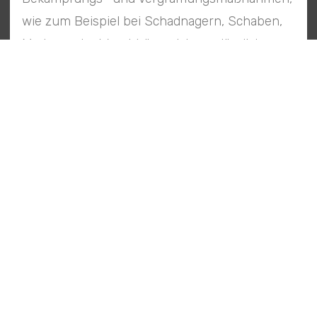
wie zum Beispiel bei Schadnagern, Schaben,
Madern oder Waschbären, ist unerlässlich.
Je nach Art der Schädlinge, sowie Ausmaß des
Befalls und Grad der Verschmutzung, sind
individuelles Vorgehen und Desinfektionsmittel
zur Beseitigung von Keimen und Bakterien
notwendig.
Tierkadaver und Schädlingskot gilt es
fachgerecht zu entfernen und zu entsorgen, da
diese viele Krankheitserreger wie beispielsweise
Noroviren, Hantaviren, Salmonellen oder viele
weitere pathogene Erreger beinhalten.