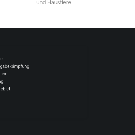
und Haustiere
te
ngsbekämpfung
tion
ng
gebiet