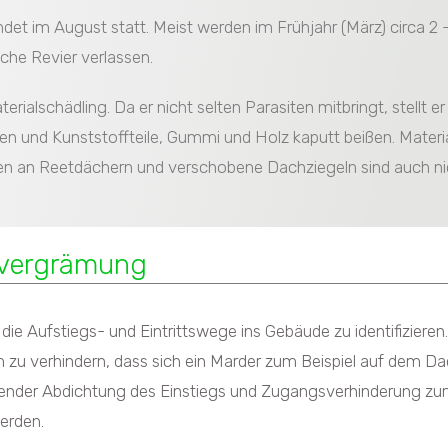
ndet im August statt. Meist werden im Frühjahr (März) circa 2
che Revier verlassen.
rialschädling. Da er nicht selten Parasiten mitbringt, stellt 
n und Kunststoffteile, Gummi und Holz kaputt beißen. Materia
n Reetdächern und verschobene Dachziegeln sind auch nich
rvergrämung
die Aufstiegs- und Eintrittswege ins Gebäude zu identifiziere
u verhindern, dass sich ein Marder zum Beispiel auf dem Dac
ßender Abdichtung des Einstiegs und Zugangsverhinderung zum
werden.