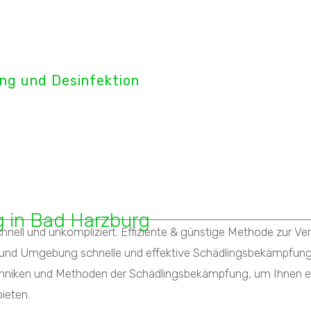
tect GmbH
ng und Desinfektion
der Abwehr Vergrämung
 in Bad Harzburg
ell und unkompliziert. Effiziente & günstige Methode zur Ve
 und Umgebung schnelle und effektive Schädlingsbekämpfung
chniken und Methoden der Schädlingsbekämpfung, um Ihnen e
ieten.