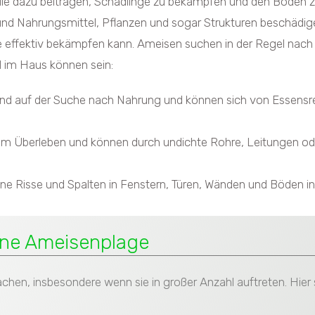
 die dazu beitragen, Schädlinge zu bekämpfen und den Boden z
und Nahrungsmittel, Pflanzen und sogar Strukturen beschädigen
e effektiv bekämpfen kann. Ameisen suchen in der Regel nach
l im Haus können sein:
ind auf der Suche nach Nahrung und können sich von Essensre
m Überleben und können durch undichte Rohre, Leitungen oder
e Risse und Spalten in Fenstern, Türen, Wänden und Böden in 
ine Ameisenplage
en, insbesondere wenn sie in großer Anzahl auftreten. Hier 