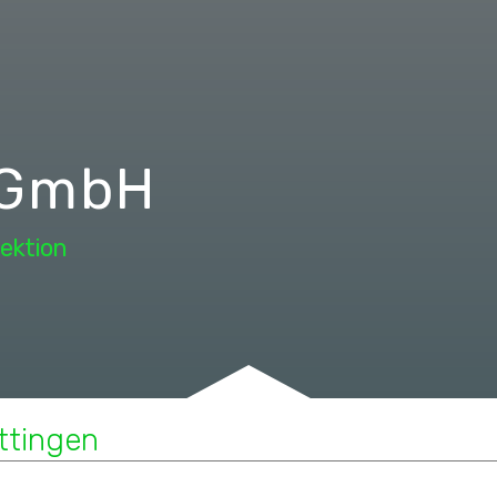
 GmbH
ektion
ttingen